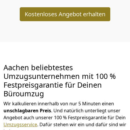
Kostenloses Angebot erhalten
Aachen beliebtestes
Umzugsunternehmen mit 100 %
Festpreisgarantie für Deinen
Büroumzug
Wir kalkulieren innerhalb von nur 5 Minuten einen
unschlagbaren Preis
. Und natürlich unterliegt unser
Angebot auch unserer 100 % Festpreisgarantie für Dein
Umzugsservice
. Dafür stehen wir ein und dafür sind wir