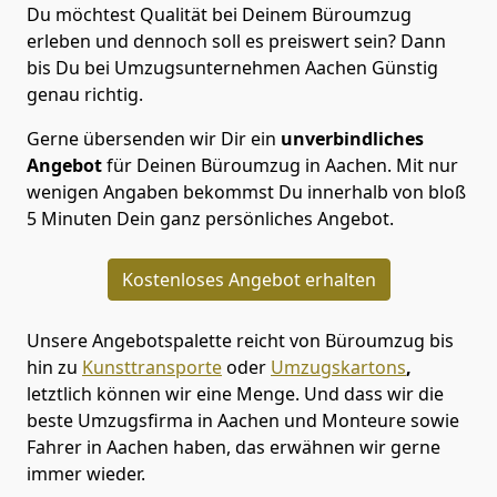
Du möchtest Qualität bei Deinem Büroumzug
erleben und dennoch soll es preiswert sein? Dann
bis Du bei Umzugsunternehmen Aachen Günstig
genau richtig.
Gerne übersenden wir Dir ein
unverbindliches
Angebot
für Deinen Büroumzug in Aachen. Mit nur
wenigen Angaben bekommst Du innerhalb von bloß
5 Minuten Dein ganz persönliches Angebot.
Kostenloses Angebot erhalten
Unsere Angebotspalette reicht von Büroumzug bis
hin zu
Kunsttransporte
oder
Umzugskartons
,
letztlich können wir eine Menge. Und dass wir die
beste Umzugsfirma in Aachen und Monteure sowie
Fahrer in Aachen haben, das erwähnen wir gerne
immer wieder.