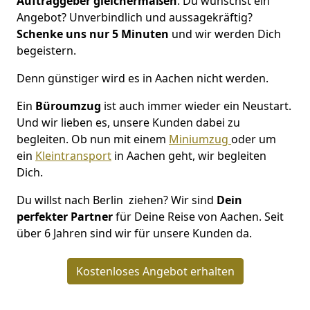
Auftraggeber gleichermaßen
. Du wünschst ein
Angebot? Unverbindlich und aussagekräftig?
Schenke uns nur 5 Minuten
und wir werden Dich
begeistern.
Denn günstiger wird es in Aachen nicht werden.
Ein
Büroumzug
ist auch immer wieder ein Neustart.
Und wir lieben es, unsere Kunden dabei zu
begleiten. Ob nun mit einem
Miniumzug
oder um
ein
Kleintransport
in Aachen geht, wir begleiten
Dich.
Du willst nach Berlin ziehen? Wir sind
Dein
perfekter Partner
für Deine Reise von Aachen. Seit
über 6 Jahren sind wir für unsere Kunden da.
Kostenloses Angebot erhalten