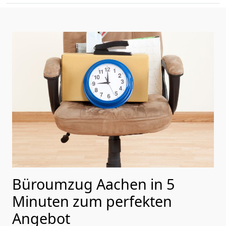
Büroumzug Aachen in 5
Minuten zum perfekten
Angebot