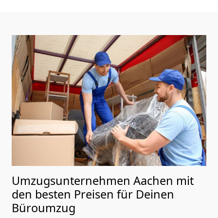
Umzugsunternehmen Aachen mit
den besten Preisen für Deinen
Büroumzug