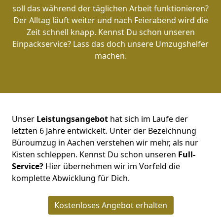
soll das während der täglichen Arbeit funktionieren?
Der Alltag läuft weiter und nach Feierabend wird die
Zeit schnell knapp. Kennst Du schon unseren
Einpackservice? Lass das doch unsere Umzugshelfer
machen.
Unser
Leistungsangebot
hat sich im Laufe der
letzten 6 Jahre entwickelt. Unter der Bezeichnung
Büroumzug in Aachen verstehen wir mehr, als nur
Kisten schleppen. Kennst Du schon unseren
Full-
Service?
Hier übernehmen wir im Vorfeld die
komplette Abwicklung für Dich.
Kostenloses Angebot erhalten