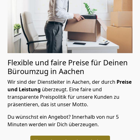
Flexible und faire Preise für Deinen
Büroumzug in Aachen
Wir sind der Dienstleiter in Aachen, der durch
Preise
und Leistung
überzeugt. Eine faire und
transparente Preispolitik für unsere Kunden zu
präsentieren, das ist unser Motto.
Du wünschst ein Angebot? Innerhalb von nur 5
Minuten werden wir Dich überzeugen.