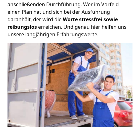
anschließenden Durchführung. Wer im Vorfeld
einen Plan hat und sich bei der Ausführung
daranhält, der wird die
Worte stressfrei sowie
reibungslos
erreichen. Und genau hier helfen uns
unsere langjährigen Erfahrungswerte.