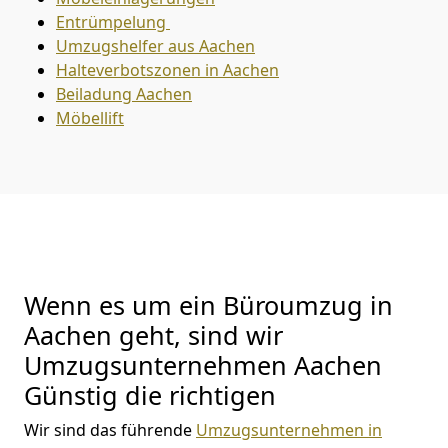
Entrümpelung
Umzugshelfer aus Aachen
Halteverbotszonen in Aachen
Beiladung
Aachen
Möbellift
Wenn es um ein Büroumzug in
Aachen geht, sind wir
Umzugsunternehmen Aachen
Günstig die richtigen
Wir sind das führende
Umzugsunternehmen in