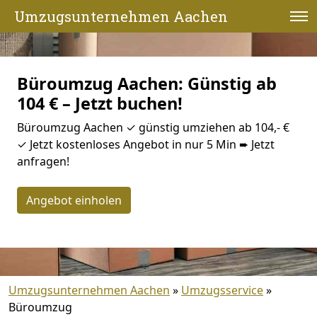
Umzugsunternehmen Aachen
Büroumzug Aachen: Günstig ab
104 € – Jetzt buchen!
Büroumzug Aachen ✓ günstig umziehen ab 104,- €
✓ Jetzt kostenloses Angebot in nur 5 Min ➨ Jetzt
anfragen!
Angebot einholen
Umzugsunternehmen Aachen
»
Umzugsservice
»
Büroumzug