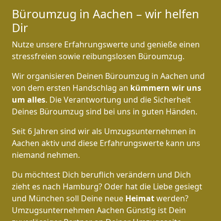
Büroumzug in Aachen – wir helfen
Dir
Nutze unsere Erfahrungswerte und genieße einen
stressfreien sowie reibungslosen Büroumzug.
Wir organisieren Deinen Büroumzug in Aachen und
von dem ersten Handschlag an
kümmern wir uns
um alles
. Die Verantwortung und die Sicherheit
Deines Büroumzug sind bei uns in guten Händen.
Seit 6 Jahren sind wir als Umzugsunternehmen in
Aachen aktiv und diese Erfahrungswerte kann uns
niemand nehmen.
Du möchtest Dich beruflich verändern und Dich
zieht es nach Hamburg? Oder hat die Liebe gesiegt
und München soll Deine neue
Heimat
werden?
Umzugsunternehmen Aachen Günstig ist Dein