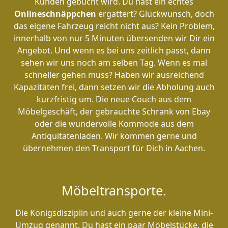
Kunden gebucht wird. Du hast ein echtes
Onlineschnäppchen
ergattert? Glückwunsch, doch
das eigene Fahrzeug reicht nicht aus? Kein Problem,
innerhalb von nur 5 Minuten übersenden wir Dir ein
Angebot. Und wenn es bei uns zeitlich passt, dann
sehen wir uns noch am selben Tag. Wenn es mal
schneller gehen muss? Haben wir ausreichend
Kapazitäten frei, dann setzen wir die Abholung auch
kurzfristig um. Die neue Couch aus dem
Möbelgeschäft, der gebrauchte Schrank von Ebay
oder die wundervolle Kommode aus dem
Antiquitätenladen. Wir kommen gerne und
übernehmen den Transport für Dich in Aachen.
Möbeltransporte.
Die Königsdisziplin und auch gerne der kleine Mini-
Umzug genannt. Du hast ein paar Möbelstücke, die