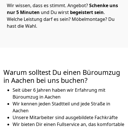
Wir wissen, dass es stimmt. Angebot?
Schenke uns
nur 5 Minuten
und Du wirst
begeistert sein
.
Welche Leistung darf es sein? Möbelmontage? Du
hast die Wahl.
Warum solltest Du einen Büroumzug
in Aachen bei uns buchen?
Seit über 6 Jahren haben wir Erfahrung mit
Büroumzug in Aachen
Wir kennen jeden Stadtteil und jede Straße in
Aachen
Unsere Mitarbeiter sind ausgebildete Fachkräfte
Wir bieten Dir einen Fullservice an, das komfortable