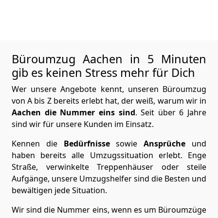
Büroumzug Aachen in 5 Minuten
gib es keinen Stress mehr für Dich
Wer unsere Angebote kennt, unseren Büroumzug
von A bis Z bereits erlebt hat, der weiß, warum wir in
Aachen die Nummer eins sind
. Seit über 6 Jahre
sind wir für unsere Kunden im Einsatz.
Kennen die
Bedürfnisse
sowie
Ansprüche
und
haben bereits alle Umzugssituation erlebt. Enge
Straße, verwinkelte Treppenhäuser oder steile
Aufgänge, unsere Umzugshelfer sind die Besten und
bewältigen jede Situation.
Wir sind die Nummer eins, wenn es um Büroumzüge