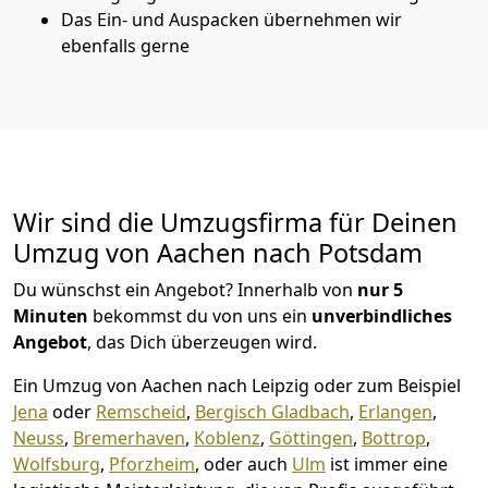
Das Ein- und Auspacken übernehmen wir
ebenfalls gerne
Wir sind die Umzugsfirma für Deinen
Umzug von Aachen nach Potsdam
Du wünschst ein Angebot? Innerhalb von
nur 5
Minuten
bekommst du von uns ein
unverbindliches
Angebot
, das Dich überzeugen wird.
Ein Umzug von Aachen nach Leipzig oder zum Beispiel
Jena
oder
Remscheid
,
Bergisch Gladbach
,
Erlangen
,
Neuss
,
Bremer­haven
,
Koblenz
,
Göttingen
,
Bottrop
,
Wolfsburg
,
Pforzheim
, oder auch
Ulm
ist immer eine