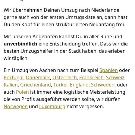
Wir übernehmen Deinen Umzug nach Niederlande
gerne auch von der ersten Umzugskiste an, dann hast
Du den Kopf für einen strukturierten Neuanfang frei.
Mit unseren Angeboten kannst Du in aller Ruhe und
unverbindlich
eine Entscheidung treffen. Dass wir die
besten Umzugshelfer in der Stadt haben, das erleben
wir täglich.
Ein Umzug von Aachen nach zum Beispiel
Spanien
oder
Portugal
,
Dänemark
,
Österreich
,
Frankreich
,
Schweiz
,
Italien
,
Griechenland
,
Türkei
,
England
,
Schweden
, oder
auch
Polen
ist immer eine logistische Meisterleistung,
die von Profis ausgeführt werden sollte, wir dürfen
Norwegen
und
Luxemburg
nicht vergessen.